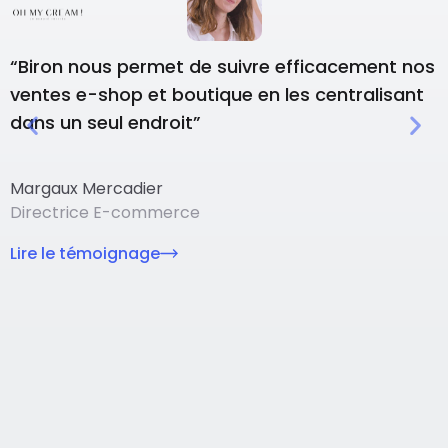
“Biron nous permet de suivre efficacement nos
“
ventes e-shop et boutique en les centralisant
p
dans un seul endroit”
o
Margaux Mercadier
Directrice E-commerce
G
D
Lire le témoignage
L