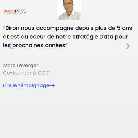
“Biron nous accompagne depuis plus de 5 ans
“
et est au coeur de notre stratégie Data pour
p
les prochaines années”
o
Marc Leverger
Co-founder & COO
G
D
Lire le témoignage
L