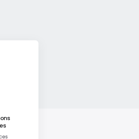
ions
res
rces