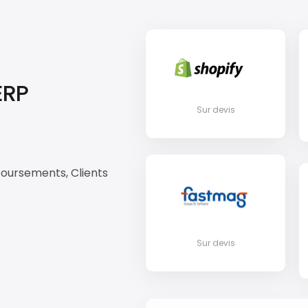
ERP
Sur devis
boursements, Clients
Sur devis
Ajout