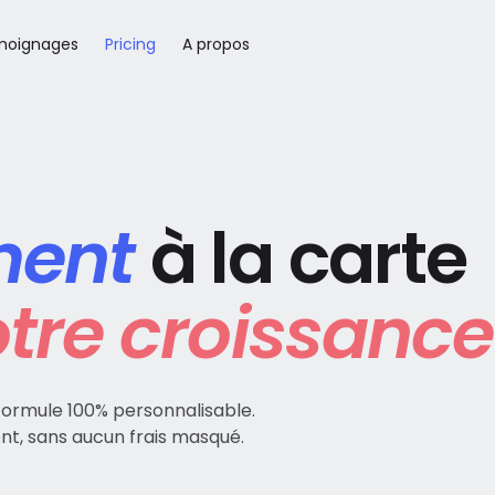
moignages
Pricing
A propos
ment
à la carte
tre croissance
formule 100% personnalisable.
t, sans aucun frais masqué.