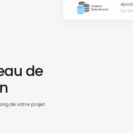
Sur de
veau de
on
ong de votre projet