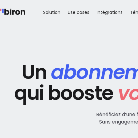
Solution
Use cases
Intégrations
Té
Un
abonne
qui booste
vo
Bénéficiez d’une 
Sans engagemen