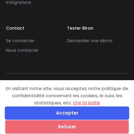
Intégrations
Contact
Tester Biron
Se connecter
Demander une démo
Nous contacter
En visitant notre site, vous acceptez notre politique de
© 2024 Biron. All Right Reserved.
confidentialité concernant les cookies, le suivi, les
Lire la suite
statistiques, etc.
Conditions générales d’utilisation
Accepter
Politique de confidentialité
Sitemap
Refuser